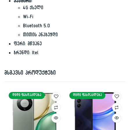
კავშირი:
4G ქსელი
Wi-Fi
Bluetooth 5.0
თითის ანაბეჭდი
ფერი: მწვანე
ბრენდი: Itel
მსგავსი პროდუქტები
ᲓᲘᲓᲘ ᲤᲐᲡᲓᲐᲙᲚᲔᲑᲐ
ᲓᲘᲓᲘ ᲤᲐᲡᲓᲐᲙᲚᲔᲑᲐ