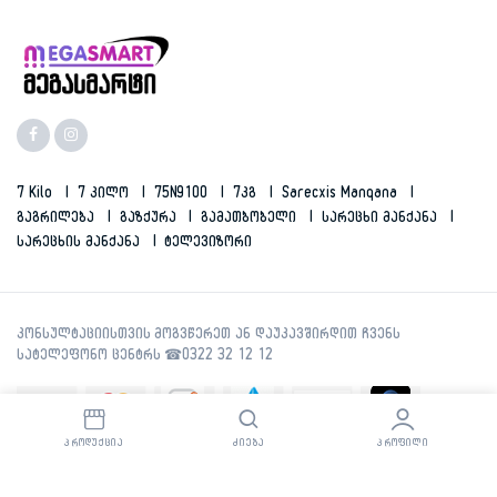
7 Kilo
7 Კილო
75N9100
7კგ
Sarecxis Manqana
Გაგრილება
Გაზქურა
Გამათბობელი
Სარეცხი Მანქანა
Სარეცხის Მანქანა
Ტელევიზორი
ᲞᲠᲝᲓᲣᲥᲪᲘᲐ
ᲫᲘᲔᲑᲐ
ᲞᲠᲝᲤᲘᲚᲘ