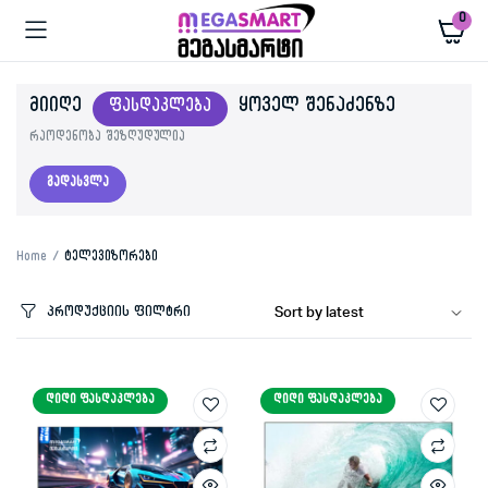
0
ᲛᲘᲘᲦᲔ
ᲧᲝᲕᲔᲚ ᲨᲔᲜᲐᲫᲔᲜᲖᲔ
ᲤᲐᲡᲓᲐᲙᲚᲔᲑᲐ
რაოდენობა შეზღუდულია
გადასვლა
Home
ტელევიზორები
პროდუქციის ფილტრი
ᲓᲘᲓᲘ ᲤᲐᲡᲓᲐᲙᲚᲔᲑᲐ
ᲓᲘᲓᲘ ᲤᲐᲡᲓᲐᲙᲚᲔᲑᲐ