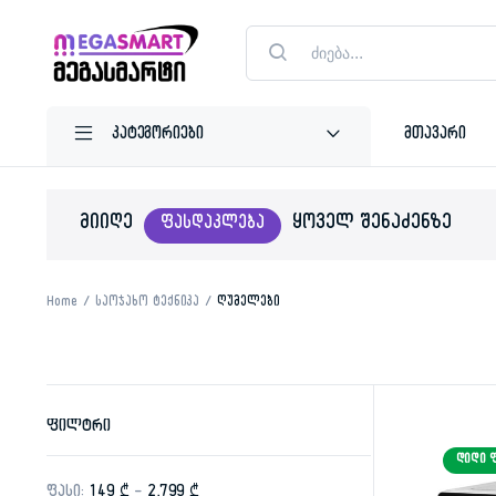
Products
search
მთავარი
ᲛᲘᲘᲦᲔ
ᲧᲝᲕᲔᲚ ᲨᲔᲜᲐᲫᲔᲜᲖᲔ
ᲤᲐᲡᲓᲐᲙᲚᲔᲑᲐ
Home
საოჯახო ტექნიკა
ღუმელები
ფილტრი
ᲓᲘᲓᲘ 
ფასი:
149 ₾
—
2,799 ₾