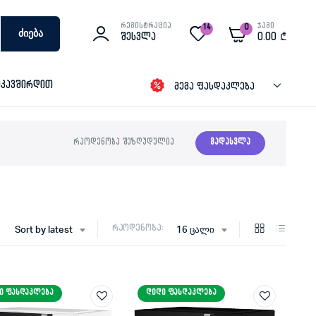
რეგისტრაცია
ჯამი
14
0
Ძიება
Შესვლა
0.00
₾
იკავშირდით
მეგა ფასდაკლება
რაოდენობა შეზღუდულია
გადასვლა
რაოდენობა:
Sort by latest
16 ცალი
Ი ᲤᲐᲡᲓᲐᲙᲚᲔᲑᲐ
ᲓᲘᲓᲘ ᲤᲐᲡᲓᲐᲙᲚᲔᲑᲐ