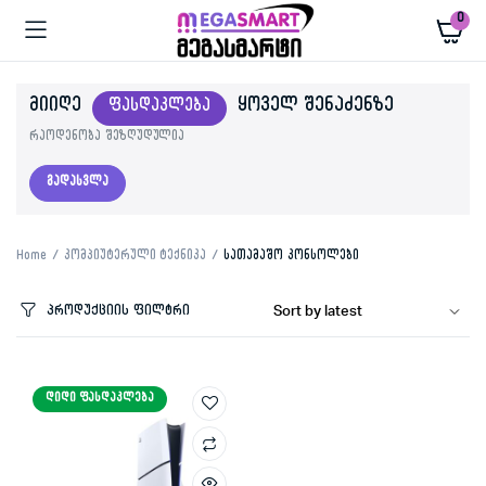
0
ᲛᲘᲘᲦᲔ
ᲧᲝᲕᲔᲚ ᲨᲔᲜᲐᲫᲔᲜᲖᲔ
ᲤᲐᲡᲓᲐᲙᲚᲔᲑᲐ
რაოდენობა შეზღუდულია
გადასვლა
Home
კომპიუტერული ტექნიკა
სათამაშო კონსოლები
პროდუქციის ფილტრი
ᲓᲘᲓᲘ ᲤᲐᲡᲓᲐᲙᲚᲔᲑᲐ