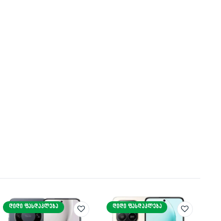
ᲓᲘᲓᲘ ᲤᲐᲡᲓᲐᲙᲚᲔᲑᲐ
ᲓᲘᲓᲘ ᲤᲐᲡᲓᲐᲙᲚᲔᲑᲐ