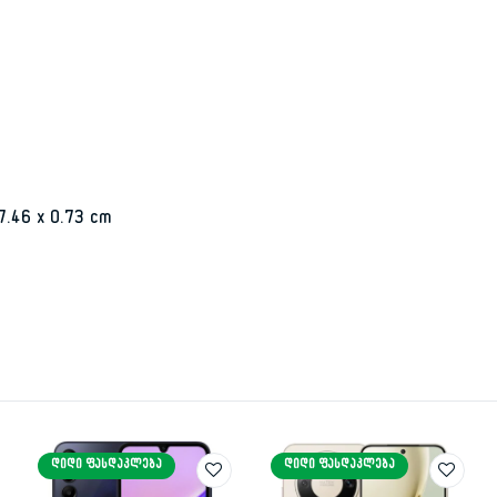
7.46 x 0.73 cm
ᲓᲘᲓᲘ ᲤᲐᲡᲓᲐᲙᲚᲔᲑᲐ
ᲓᲘᲓᲘ ᲤᲐᲡᲓᲐᲙᲚᲔᲑᲐ