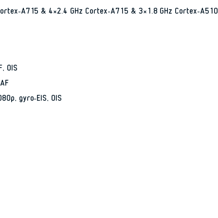
rtex-A715 & 4×2.4 GHz Cortex-A715 & 3×1.8 GHz Cortex-A510
, OIS
 AF
0p, gyro-EIS, OIS