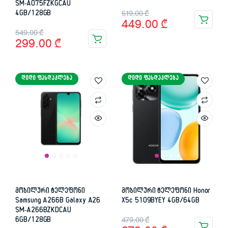
SM-A075FZKGCAU
Original
Current
4GB/128GB
619.00
₾
449.00
₾
price
price
Original
Current
549.00
₾
299.00
₾
was:
is:
price
price
619.00 ₾.
449.00 ₾.
was:
is:
ᲓᲘᲓᲘ ᲤᲐᲡᲓᲐᲙᲚᲔᲑᲐ
ᲓᲘᲓᲘ ᲤᲐᲡᲓᲐᲙᲚᲔᲑᲐ
549.00 ₾.
299.00 ₾.
მობილური ტელეფონი
მობილური ტელეფონი Honor
Samsung A266B Galaxy A26
X5c 5109BYEY 4GB/64GB
SM-A266BZKDCAU
Original
Current
6GB/128GB
479.00
₾