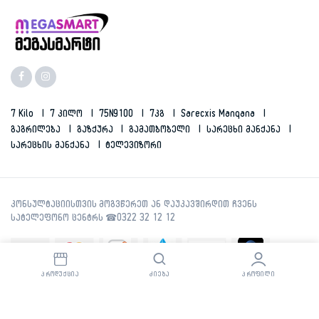
7 Kilo
7 Კილო
75N9100
7კგ
Sarecxis Manqana
Გაგრილება
Გაზქურა
Გამათბობელი
Სარეცხი Მანქანა
Სარეცხის Მანქანა
Ტელევიზორი
ᲞᲠᲝᲓᲣᲥᲪᲘᲐ
ᲫᲘᲔᲑᲐ
ᲞᲠᲝᲤᲘᲚᲘ