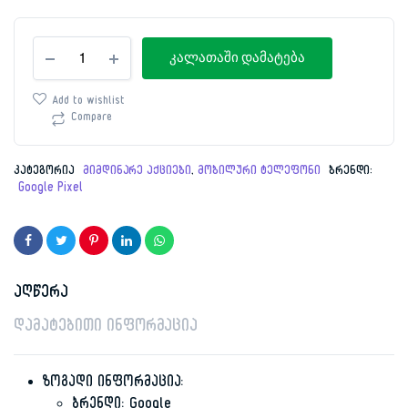
price
price
was:
is:
მობილური
კალათაში დამატება
ტელეფონი
Google
2,279.00 ₾.
2,179.00 ₾.
Pixel
Add to wishlist
9
Compare
12GB/128GB
Obsidian
რაოდენობა
კატეგორია
მიმდინარე აქციები
,
მობილური ტელეფონი
ბრენდი:
Google Pixel
აღწერა
დამატებითი ინფორმაცია
ზოგადი ინფორმაცია:
ბრენდი: Google