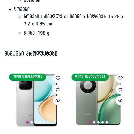
Obsidian
ზომები:
ზომები (სიმაღლე x სიგანე x სიღრმე): 15.28 x
7.2 x 0.85 cm
წონა: 198 g
მსგავსი პროდუქტები
ᲓᲘᲓᲘ ᲤᲐᲡᲓᲐᲙᲚᲔᲑᲐ
ᲓᲘᲓᲘ ᲤᲐᲡᲓᲐᲙᲚᲔᲑᲐ