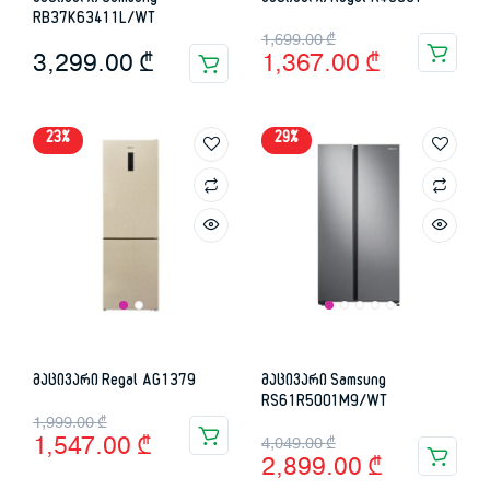
RB37K63411L/WT
Original
Current
1,699.00
₾
3,299.00
₾
1,367.00
₾
price
price
was:
is:
23%
29%
1,699.00 ₾.
1,367.00 ₾.
მაცივარი Regal AG1379
მაცივარი Samsung
RS61R5001M9/WT
Original
Current
1,999.00
₾
Original
Current
1,547.00
₾
4,049.00
₾
price
price
2,899.00
₾
price
price