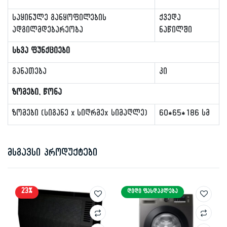
საყინულე განყოფილების
ქვედა
ადგილმდებარეობა
ნაწილში
სხვა ფუნქციები
განათება
კი
ზომები, წონა
ზომები (სიგანე x სიღრმეx სიმაღლე)
60*65*186 სმ
მსგავსი პროდუქტები
23%
ᲓᲘᲓᲘ ᲤᲐᲡᲓᲐᲙᲚᲔᲑᲐ