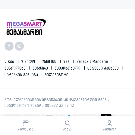
7 Kilo
7 Კილო
75N9100
7კგ
Sarecxis Manqana
Გაგრილება
Გაზქურა
Გამათბობელი
Სარეცხი Მანქანა
Სარეცხის Მანქანა
Ტელევიზორი
ᲞᲠᲝᲓᲣᲥᲪᲘᲐ
ᲫᲘᲔᲑᲐ
ᲞᲠᲝᲤᲘᲚᲘ