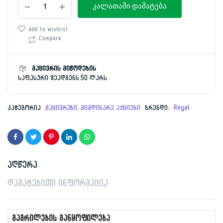
was:
is:
კალათაში დამატება
Regal
AG1379
1,999.00 ₾.
1,547.00 ₾.
რაოდენობა
Add to wishlist
Compare
მაცივრის მიწოდების
საფასური შეადგენს 50 ლარს
კატეგორია
მაცივრები
,
მიმდინარე აქციები
ბრენდი:
Regal
აღწერა
დამატებითი ინფორმაცია
გაგრილების განყოფილება