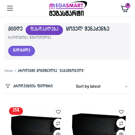
0
ᲛᲘᲘᲦᲔ
ᲧᲝᲕᲔᲚ ᲨᲔᲜᲐᲫᲔᲜᲖᲔ
ᲤᲐᲡᲓᲐᲙᲚᲔᲑᲐ
რაოდენობა შეზღუდულია
გადასვლა
Home
პროდუქტი მონიშნულია “გამათბობელი”
პროდუქციის ფილტრი
25%