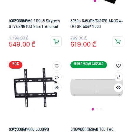
ტელევიზორი 109სმ Skytech
გაზის გამათბობელი AKOG 4-
STV43N9100 Smart Android
(H)-SP 50მ² შავი
Original
Current
Original
Current
1,199.00
₾
799.00
₾
549.00
₾
619.00
₾
price
price
price
price
was:
is:
was:
is:
59%
ᲓᲘᲓᲘ ᲤᲐᲡᲓᲐᲙᲚᲔᲑᲐ
1,199.00 ₾.
549.00 ₾.
799.00 ₾.
619.00 ₾.
ტელევიზორის საკიდი
კონდიციონერი TCL TAC-