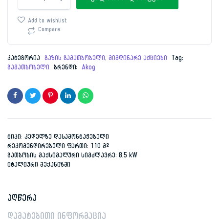
Akog
999.00 ₾.
899.00 ₾.
100
Add to wishlist
SP
Compare
შავი
რაოდენობა
კატეგორია
გაზის გამათბობელი
,
მიმდინარე აქციები
Tag:
გამათბობელი
ბრენდი:
Akog
ტიპი: კედელზე დასამონტაჟებელი
რეკომენდირებული ფართი: 110 მ²
გათბობის მაქსიმალური სიმძლავრე: 8,5 kW
იტალიური მექანიზმი
აღწერა
დამატებითი ინფორმაცია