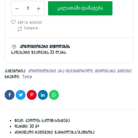
კონდიციონერი
price
price
კალათაში დამატება
30მ²
Tesla
was:
is:
TT26X81-
Add to wishlist
0932A
Compare
2,499.00 ₾.
749.00 ₾.
რაოდენობა
კონდიციონერი მიწოდების
საფასური შეადგენს 33 ლარს
კატეგორია
კონდიციონერი არა ინვერტორული
,
მიმდინარე აქციები
ბრენდი:
Tesla
ტიპი: კედლის სპლიტ-სისტემა
ფართი: 30 მ²
ძირითადი რეჟიმები: გაგრილება/გათბობა