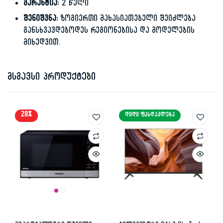
გარანტია:
2 წელი
შენიშვნა:
ზოგიერთი მახასიათებელი შეიძლება
განსხვავდებოდეს რეგიონებისა და მოდელების
მიხედვით.
მსგავსი პროდუქტები
28%
ᲓᲘᲓᲘ ᲤᲐᲡᲓᲐᲙᲚᲔᲑᲐ