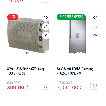
27.00
₾
price
price
was:
is:
11%
ᲓᲘᲓᲘ ᲤᲐᲡᲓᲐᲙᲚᲔᲑᲐ
69.00 ₾.
27.00 ₾.
გაზის გამათბობელი Akog
მაცივარი 186სმ Samsung
100 SP ბეჟი
RT62K7110SL/WT
Original
Current
Original
Current
999.00
₾
4,799.00
₾
899.00
₾
3,099.00
₾
price
price
price
price
was:
is:
was:
is: