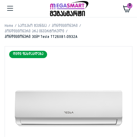
0
Home
საოჯახო ტექნიკა
კონდიციონერი
კონდიციონერი არა ინვერტორული
კონდიციონერი 30მ² Tesla TT26X81-0932A
ᲓᲘᲓᲘ ᲤᲐᲡᲓᲐᲙᲚᲔᲑᲐ