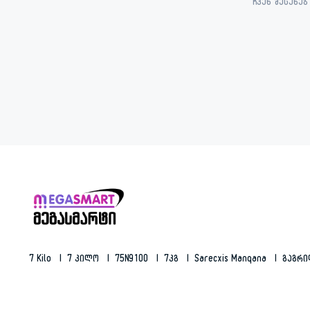
ჩვენ შესახებ
7 Kilo
7 Კილო
75N9100
7კგ
Sarecxis Manqana
Გაგრ