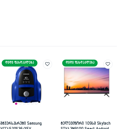
ᲓᲘᲓᲘ ᲤᲐᲡᲓᲐᲙᲚᲔᲑᲐ
ᲓᲘᲓᲘ ᲤᲐᲡᲓᲐᲙᲚᲔᲑᲐ
მტვერსასრუტი Samsung
ტელევიზორი 109სმ Skytech