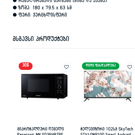
• რეგულირებადი სადგამი (წინა და უკანა)
• ზომა: 180 x 79.5 x 63 სმ
• ფერი: ვერცხლისფერი
მსგავსი პროდუქტები
30%
ᲓᲘᲓᲘ ᲤᲐᲡᲓᲐᲙᲚᲔᲑᲐ
მიკროტალღური ღუმელი
ტელევიზორი 102სმ SkyTech