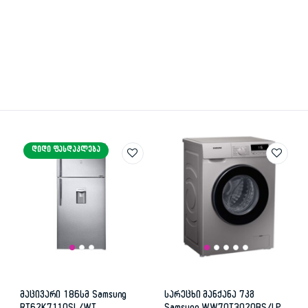
ᲓᲘᲓᲘ ᲤᲐᲡᲓᲐᲙᲚᲔᲑᲐ
მაცივარი 186სმ Samsung
სარეცხი მანქანა 7კგ