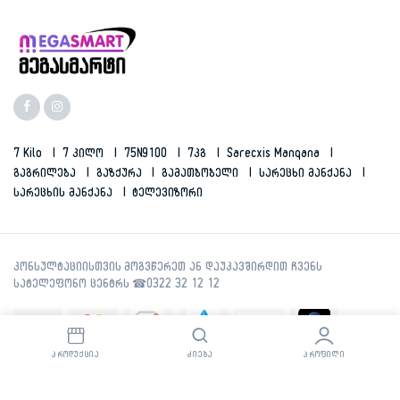
7 Kilo
7 Კილო
75N9100
7კგ
Sarecxis Manqana
Გაგრილება
Გაზქურა
Გამათბობელი
Სარეცხი Მანქანა
Სარეცხის Მანქანა
Ტელევიზორი
ᲞᲠᲝᲓᲣᲥᲪᲘᲐ
ᲫᲘᲔᲑᲐ
ᲞᲠᲝᲤᲘᲚᲘ