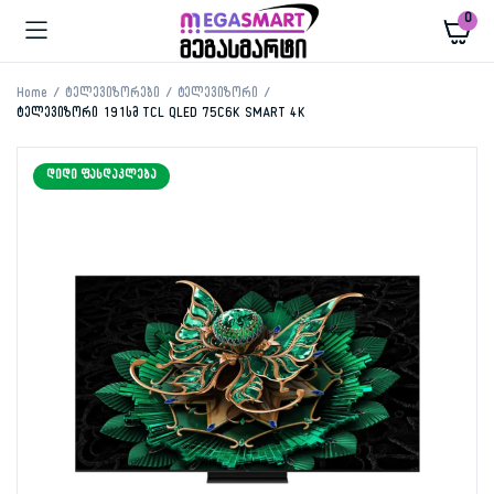
0
Home
ტელევიზორები
ტელევიზორი
ტელევიზორი 191სმ TCL QLED 75C6K SMART 4K
ᲓᲘᲓᲘ ᲤᲐᲡᲓᲐᲙᲚᲔᲑᲐ