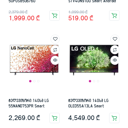
50PUS8506/60
STV40N9100 Smart Android
Original
Current
Original
Current
2,379.00
₾
1,099.00
₾
1,999.00
₾
519.00
₾
price
price
price
price
was:
is:
was:
is:
2,379.00 ₾.
1,999.00 ₾.
1,099.00 ₾.
519.00 ₾.
ტელევიზორი 140სმ LG
ტელევიზორი 140სმ LG
55NANO753PR Smart
OLED55A13LA Smart
2,269.00
₾
4,549.00
₾