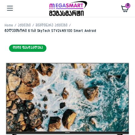
0
Home
აქციები
მიმდინარე აქციები
ტელევიზორი 61სმ SkyTech STV24N9100 Smart Android
ᲓᲘᲓᲘ ᲤᲐᲡᲓᲐᲙᲚᲔᲑᲐ