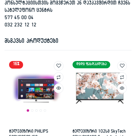
კონსულტაციისთვის მოგვწერეთ ან დაუკავშირდით ჩვენს
სატელეფონო ცენტრს
577 45 00 04
032 232 12 12
მსგავსი პროდუქტები
16%
ᲓᲘᲓᲘ ᲤᲐᲡᲓᲐᲙᲚᲔᲑᲐ
ტელევიზორი PHILIPS
ტელევიზორი 102სმ SkyTech