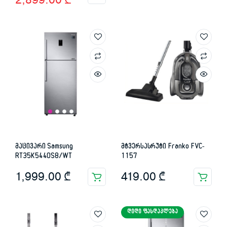
2,899.00
₾
price
price
was:
is:
4,049.00 ₾.
2,899.00 ₾.
მაცივარი Samsung
მტვერსასრუტი Franko FVC-
RT35K5440S8/WT
1157
1,999.00
₾
419.00
₾
ᲓᲘᲓᲘ ᲤᲐᲡᲓᲐᲙᲚᲔᲑᲐ