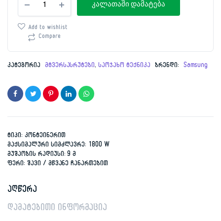
price
price
კალათაში დამატება
Samsung
VC18M21C0VN/EV
was:
is:
რაოდენობა
Add to wishlist
Compare
629.00 ₾.
299.00 ₾.
კატეგორია
მტვერსასრუტები
,
საოჯახო ტექნიკა
ბრენდი:
Samsung
ტიპი: კონტეინერით
მაქსიმალური სიმძლავრე: 1800 W
მუშაობის რადიუსი: 9 მ
ფერი: შავი / მწვანე ჩანართებით
აღწერა
დამატებითი ინფორმაცია