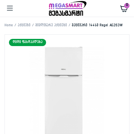
0
Home
აქციები
მიმდინარე აქციები
მაცივარი 144სმ Regal AG263W
ᲓᲘᲓᲘ ᲤᲐᲡᲓᲐᲙᲚᲔᲑᲐ