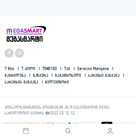
7 Kilo
7 Კილო
75N9100
7კგ
Sarecxis Manqana
Გაგრილება
Გაზქურა
Გამათბობელი
Სარეცხი Მანქანა
Სარეცხის Მანქანა
Ტელევიზორი