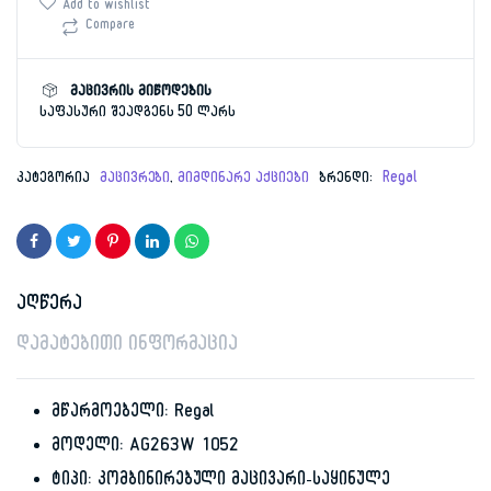
was:
is:
AG263W
Add to wishlist
რაოდენობა
Compare
979.00 ₾.
599.00 ₾.
მაცივრის მიწოდების
საფასური შეადგენს 50 ლარს
კატეგორია
მაცივრები
,
მიმდინარე აქციები
ბრენდი:
Regal
აღწერა
დამატებითი ინფორმაცია
მწარმოებელი: Regal
მოდელი: AG263W 1052
ტიპი: კომბინირებული მაცივარი-საყინულე