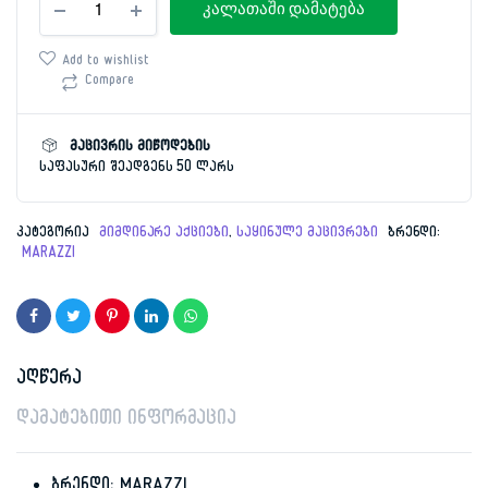
price
price
კალათაში დამატება
მაცივარი
92
was:
is:
ლიტრი
Add to wishlist
MARAZZI
Compare
1,059.00 ₾.
399.00 ₾.
CF-
110FS(SW)
რაოდენობა
მაცივრის მიწოდების
საფასური შეადგენს 50 ლარს
კატეგორია
მიმდინარე აქციები
,
საყინულე მაცივრები
ბრენდი:
MARAZZI
აღწერა
დამატებითი ინფორმაცია