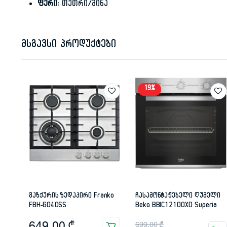
ფერი:
თეთრი/მინა
მსგავსი პროდუქტები
19%
გაზქურის ზედაპირი Franko
ჩასამონტაჟებელი ღუმელი
FBH-6040SS
Beko BBIC12100XD Superia
Original
Current
649.00
₾
699.00
₾