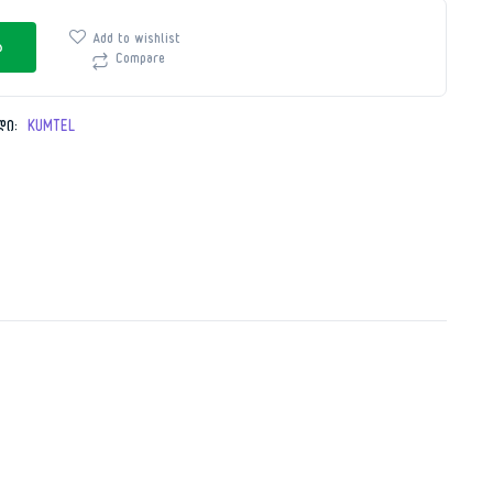
Add to wishlist
ა
Compare
₾.
₾.
დი:
KUMTEL