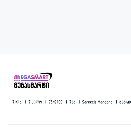
7 Kilo
7 Კილო
75N9100
7კგ
Sarecxis Manqana
Გაგრ