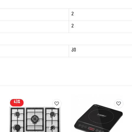
2
2
კი
43%