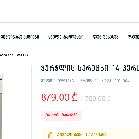
მიმდინარე აქციები
ყველა პროდუქტი
ჩვენ შესახებ
დაგვ
Hoffmann DW912XG
ჭურჭლის სარეცხი 14 პერ
მოდელი:
DW912XG
პროდუქტის კოდი :
8001084
879.00
₾
1,799.00
₾
Origin
Curren
არ არის მარაგში
price
price
ათვალიერებს
1 ადამიანი.
was:
is: