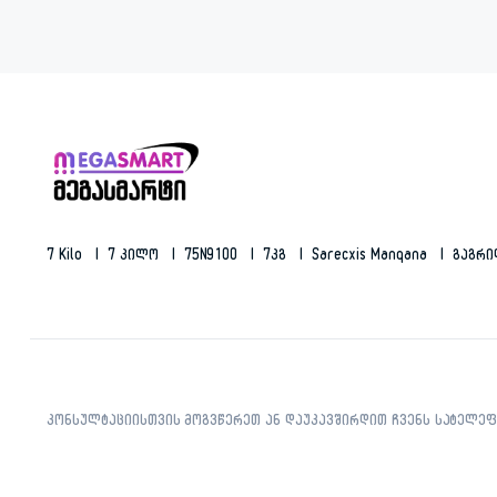
7 Kilo
7 Კილო
75N9100
7კგ
Sarecxis Manqana
Გაგრ