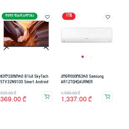
17%
ᲓᲘᲓᲘ ᲤᲐᲡᲓᲐᲙᲚᲔᲑᲐ
ტელევიზორი 81სმ SkyTech
კონდიციონერი Samsung
STV32N9100 Smart Android
AR12TQHQAURNER
Original
Current
Original
Current
929.00
₾
1,599.00
₾
369.00
₾
1,337.00
₾
price
price
price
price
was:
is:
was:
is:
929.00 ₾.
369.00 ₾.
1,599.00 ₾.
1,337.00 ₾.