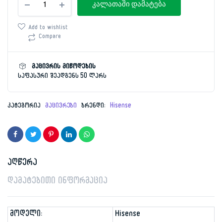
price
price
კალათაში დამატება
161სმ
Hisense
was:
is:
RD-
Add to wishlist
23DC
Compare
1,049.00 ₾.
699.00 ₾.
SILVER
რაოდენობა
მაცივრის მიწოდების
საფასური შეადგენს 50 ლარს
კატეგორია
მაცივრები
ბრენდი:
Hisense
აღწერა
დამატებითი ინფორმაცია
მოდელი:
Hisense