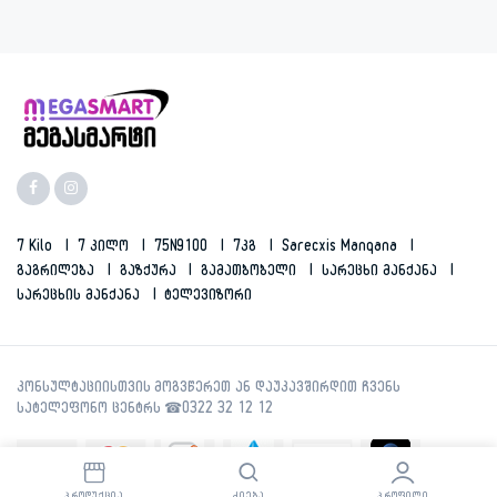
7 Kilo
7 Კილო
75N9100
7კგ
Sarecxis Manqana
Გაგრილება
Გაზქურა
Გამათბობელი
Სარეცხი Მანქანა
Სარეცხის Მანქანა
Ტელევიზორი