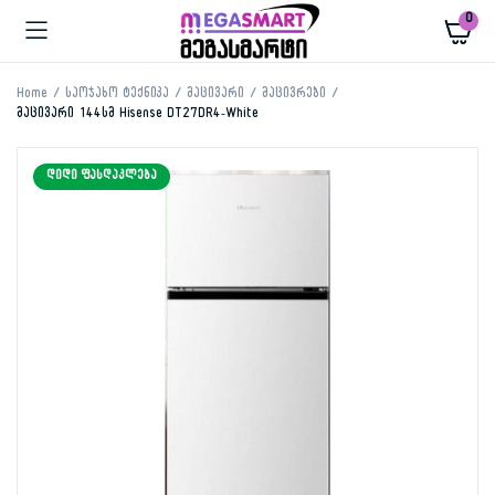
0
Home
საოჯახო ტექნიკა
მაცივარი
მაცივრები
მაცივარი 144სმ Hisense DT27DR4-White
ᲓᲘᲓᲘ ᲤᲐᲡᲓᲐᲙᲚᲔᲑᲐ