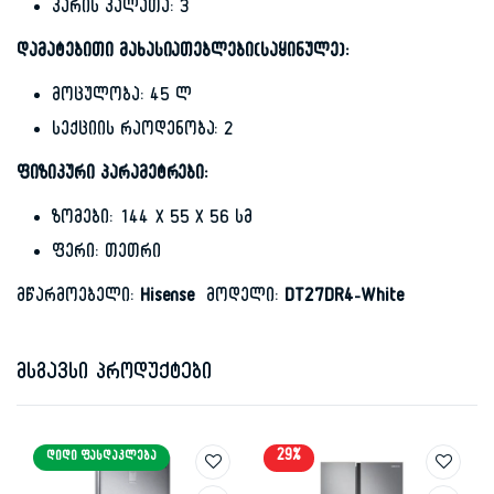
კარის კალათა: 3
დამატებითი მახასიათებლები(საყინულე):
მოცულობა: 45 ლ
სექციის რაოდენობა: 2
ფიზიკური პარამეტრები:
ზომები: 144 X 55 X 56 სმ
ფერი: თეთრი
მწარმოებელი:
Hisense
მოდელი:
DT27DR4-White
მსგავსი პროდუქტები
29%
ᲓᲘᲓᲘ ᲤᲐᲡᲓᲐᲙᲚᲔᲑᲐ