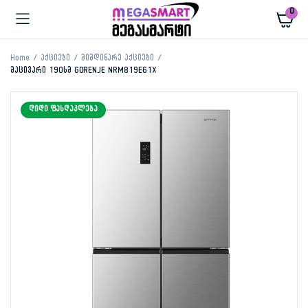
0
Home
აქციები
მიმდინარე აქციები
მაცივარი 190სმ GORENJE NRM819E61X
ᲓᲘᲓᲘ ᲤᲐᲡᲓᲐᲙᲚᲔᲑᲐ