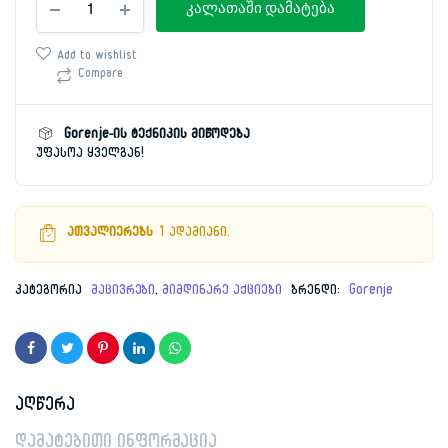
price
price
კალათაში დამატება
190სმ
GORENJE
was:
is:
NRM819E61X
Add to wishlist
რაოდენობა
Compare
3,999.00 ₾.
1,599.00 ₾.
Gorenje-ის ტექნიკის მიწოდება
უფასოა ყველგან!
ათვალიერებს
1 ადამიანი.
კატეგორია
მაცივრები
,
მიმდინარე აქციები
ბრენდი:
Gorenje
აღწერა
დამატებითი ინფორმაცია