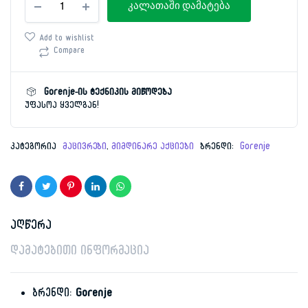
price
price
კალათაში დამატება
186სმ
GORENJE
was:
is:
NRK-
Add to wishlist
6192AS4SILVER
Compare
2,399.00 ₾.
1,499.00 ₾.
რაოდენობა
Gorenje-ის ტექნიკის მიწოდება
უფასოა ყველგან!
კატეგორია
მაცივრები
,
მიმდინარე აქციები
ბრენდი:
Gorenje
აღწერა
დამატებითი ინფორმაცია
ბრენდი:
Gorenje