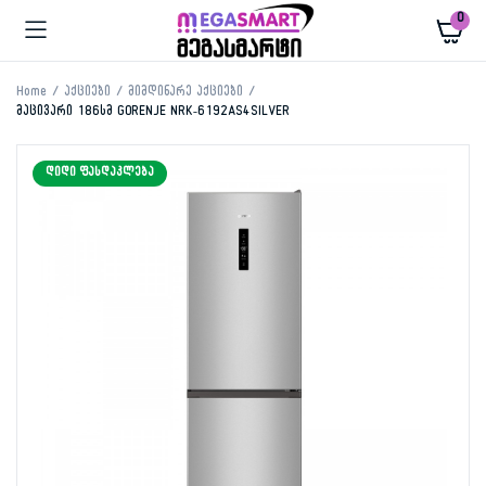
0
Home
აქციები
მიმდინარე აქციები
მაცივარი 186სმ GORENJE NRK-6192AS4SILVER
ᲓᲘᲓᲘ ᲤᲐᲡᲓᲐᲙᲚᲔᲑᲐ