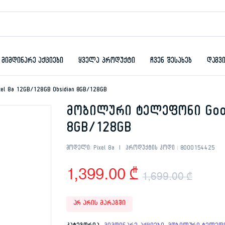
მიმდინარე აქციები
ყველა პროდუქტი
ჩვენ შესახებ
დაგვ
el 8a 12GB/128GB Obsidian 8GB/128GB
მობილური ტელეფონი Googl
8GB/128GB
მოდელი:
Pixel 8a
პროდუქტის კოდი :
8000154425
1,399.00
₾
1,699.00
₾
Origi
Curr
არ არის მარაგში
pric
pric