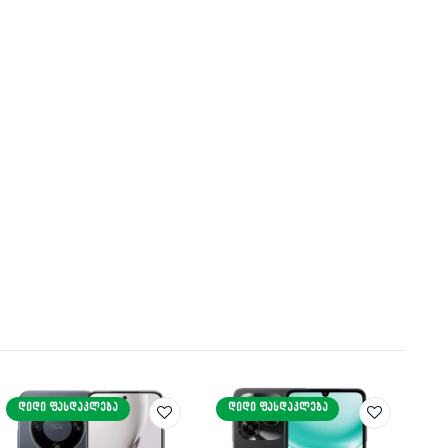
ᲓᲘᲓᲘ ᲤᲐᲡᲓᲐᲙᲚᲔᲑᲐ
ᲓᲘᲓᲘ ᲤᲐᲡᲓᲐᲙᲚᲔᲑᲐ