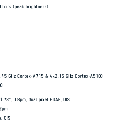
0 nits (peak brightness)
.45 GHz Cortex-A715 & 4×2.15 GHz Cortex-A510)
10
.73″, 0.8µm, dual pixel PDAF, OIS
12µm
, OIS