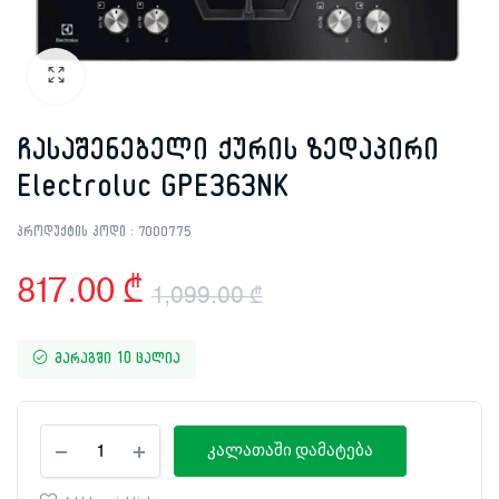
ჩასაშენებელი ქურის ზედაპირი
Electroluc GPE363NK
პროდუქტის კოდი :
7000775
817.00
₾
1,099.00
₾
Original
Current
მარაგში 10 ცალია
price
price
was:
is:
ჩასაშენებელი
კალათაში დამატება
ქურის
ზედაპირი
1,099.00 ₾.
817.00 ₾.
Electroluc