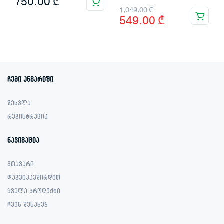
750.00
₾
Original
Current
1,049.00
₾
549.00
₾
price
price
was:
is:
1,049.00 ₾.
549.00 ₾.
ჩემი ანგარიში
შესვლა
რეგისტრაცია
ნავიგაცია
მთავარი
დაგვიკავშირდით
ყველა პროდუქტი
ჩვენ შესახებ