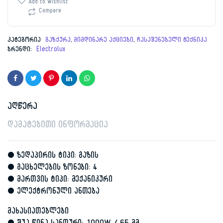
Add to wishlist
GPE363NK
Compare
რაოდენობა
კატეგორია
გაზქურა
,
მიმდინარე აქციები
,
ჩასაშენებელი ტექნიკა
ბრენდი:
Electrolux
აღწერა
დამატებითი ინფორმაცია
• ზედაპირის ტიპი: გაზის
• გაცხელების ზონები: 4
• მართვის ტიპი: მექანიკური
• ელექტრონული ანთება
მახასიათებლები