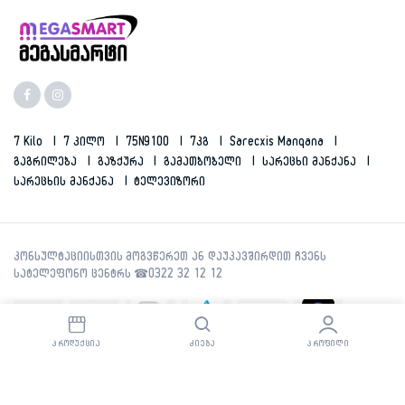
7 Kilo
7 Კილო
75N9100
7კგ
Sarecxis Manqana
Გაგრილება
Გაზქურა
Გამათბობელი
Სარეცხი Მანქანა
Სარეცხის Მანქანა
Ტელევიზორი
ᲞᲠᲝᲓᲣᲥᲪᲘᲐ
ᲫᲘᲔᲑᲐ
ᲞᲠᲝᲤᲘᲚᲘ