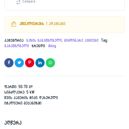
(H)-
Compare
849.00 ₾.
699.00 ₾.
SP
70მ²
შავი
რაოდენობა
ათვალიერებს
1 ადამიანი.
კატეგორია
გაზის გამათბობელი
,
მიმდინარე აქციები
Tag:
გამათბობელი
ბრენდი:
Akog
ფართი: 50-70 მ²
სიმძლავრე: 5 kW
წვის კამერის ტიპი: დახურული
იტალიური მექანიზმი
აღწერა