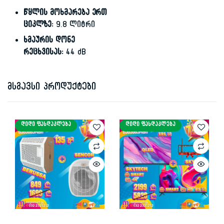
წყლის მოხმარება ერთ
ციკლზე:
9.8 ლიტრი
ხმაურის დონე
რეცხვისას:
44 dB
მსგავსი პროდუქტები
ᲓᲘᲓᲘ ᲤᲐᲡᲓᲐᲙᲚᲔᲑᲐ
ᲓᲘᲓᲘ ᲤᲐᲡᲓᲐᲙᲚᲔᲑᲐ