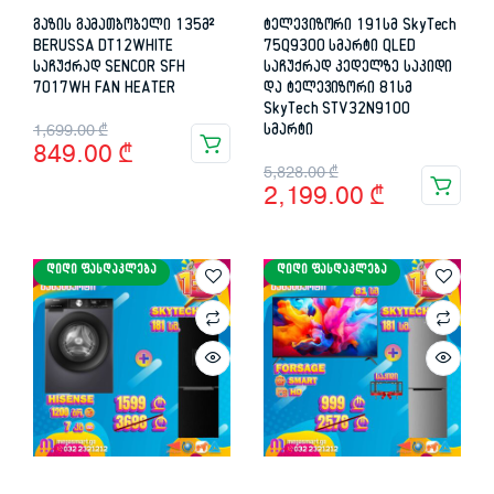
გაზის გამათბობელი 135მ²
ტელევიზორი 191სმ SkyTech
BERUSSA DT12WHITE
75Q9300 სმარტი QLED
საჩუქრად SENCOR SFH
საჩუქრად კედელზე საკიდი
7017WH FAN HEATER
და ტელევიზორი 81სმ
SkyTech STV32N9100
Original
Current
1,699.00
₾
სმარტი
849.00
₾
price
price
Original
Current
5,828.00
₾
2,199.00
₾
was:
is:
price
price
1,699.00 ₾.
849.00 ₾.
was:
is:
ᲓᲘᲓᲘ ᲤᲐᲡᲓᲐᲙᲚᲔᲑᲐ
ᲓᲘᲓᲘ ᲤᲐᲡᲓᲐᲙᲚᲔᲑᲐ
5,828.00 ₾.
2,199.00 ₾.