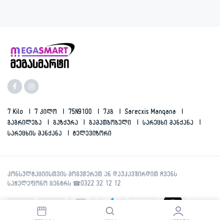
7 Kilo
7 Კილო
75N9100
7კგ
Sarecxis Manqana
Გაგრილება
Გაზქურა
Გამათბობელი
Სარეცხი Მანქანა
Სარეცხის Მანქანა
Ტელევიზორი