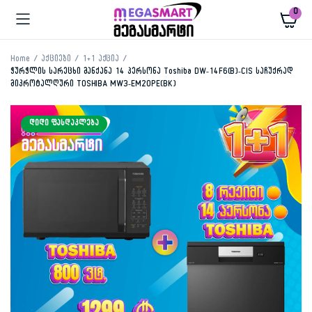
0
Home
აქციები
1+1 აქცია
ჭურჭლის სარეცხი მანქანა 14 პერსონა Toshiba DW-14F6(B)-CIS საჩუქრად
მიკროტალღური TOSHIBA MW3-EM20PE(BK)
ᲓᲘᲓᲘ ᲤᲐᲡᲓᲐᲙᲚᲔᲑᲐ