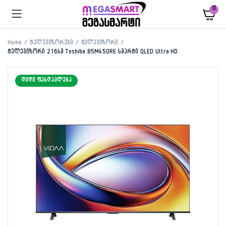
0
Home
ტელევიზორები
ტელევიზორი
ტელევიზორი 216სმ Toshiba 85M450RE სმარტი QLED Ultra HD
ᲓᲘᲓᲘ ᲤᲐᲡᲓᲐᲙᲚᲔᲑᲐ