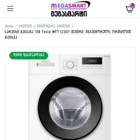
0
Home
აქციები
მიმდინარე აქციები
სარეცხი მანქანა 7კგ Tesla WF71230T თეთრი, ინვენტორული, ორთქლით
რეცხვა
ᲓᲘᲓᲘ ᲤᲐᲡᲓᲐᲙᲚᲔᲑᲐ