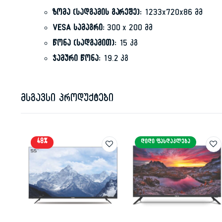
ზომა (სადგამის გარეშე):
1233x720x86 მმ
VESA სამაგრი:
300 x 200 მმ
წონა (სადგამით):
15 კგ
ჯამური წონა:
19.2 კგ
მსგავსი პროდუქტები
48%
ᲓᲘᲓᲘ ᲤᲐᲡᲓᲐᲙᲚᲔᲑᲐ