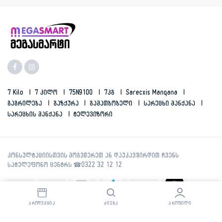
7 Kilo
7 Კილო
75N9100
7კგ
Sarecxis Manqana
Გაგრილება
Გაზქურა
Გამათბობელი
Სარეცხი Მანქანა
Სარეცხის Მანქანა
Ტელევიზორი
ᲞᲠᲝᲓᲣᲥᲪᲘᲐ
ᲫᲘᲔᲑᲐ
ᲞᲠᲝᲤᲘᲚᲘ