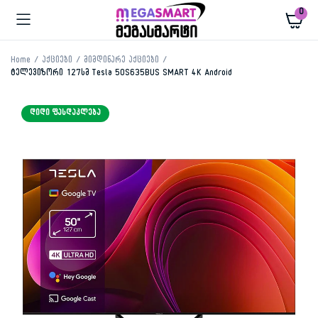
0
Home
აქციები
მიმდინარე აქციები
ტელევიზორი 127სმ Tesla 50S635BUS SMART 4K Android
ᲓᲘᲓᲘ ᲤᲐᲡᲓᲐᲙᲚᲔᲑᲐ