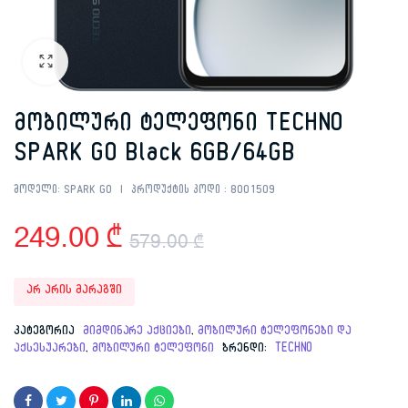
მობილური ტელეფონი TECHNO
SPARK GO Black 6GB/64GB
მოდელი:
SPARK GO
პროდუქტის კოდი :
8001509
249.00
₾
579.00
₾
Original
Current
არ არის მარაგში
price
price
კატეგორია
მიმდინარე აქციები
,
მობილური ტელეფონები და
აქსესუარები
,
მობილური ტელეფონი
was:
is:
ბრენდი:
TECHNO
579.00 ₾.
249.00 ₾.