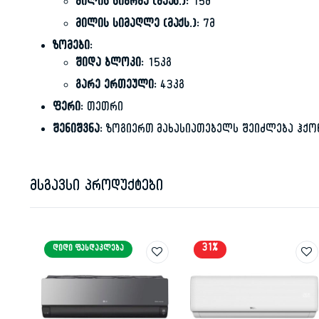
მილის სიგრძე (მაქს.):
15მ
მილის სიმაღლე (მაქს.):
7მ
ზომები:
შიდა ბლოკი:
15კგ
გარე ერთეული:
43კგ
ფერი:
თეთრი
შენიშვნა:
ზოგიერთ მახასიათებელს შეიძლება ჰქონ
მსგავსი პროდუქტები
31%
ᲓᲘᲓᲘ ᲤᲐᲡᲓᲐᲙᲚᲔᲑᲐ