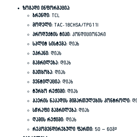
ზოგადი ინფორმაცია:
ბრენდი:
TCL
მოდელი:
TAC-18CHSA/TPG11I
პროდუქტის ტიპი:
კონდიციონერი
სპლიტ სისტემა:
დიახ
ეკრანი:
დიახ
გაგრილება:
დიახ
გათბობა:
დიახ
ვენტილაცია:
დიახ
ტურბო რეჟიმი:
დიახ
ჰაერის ნაკადის მიმართულების კონტროლი:
დი
სწრაფი გაგრილება:
დიახ
ღამის რეჟიმი:
დიახ
რეკომენდირებული ფართი:
50 – 60მ²