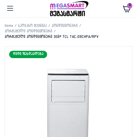
0
Home
საოჯახო ტექნიკა
კონდიციონერი
პორტატული კონდიციონერი
პორტატული კონდიციონერი 30მ² TCL TAC-09CHPA/RPV
ᲓᲘᲓᲘ ᲤᲐᲡᲓᲐᲙᲚᲔᲑᲐ