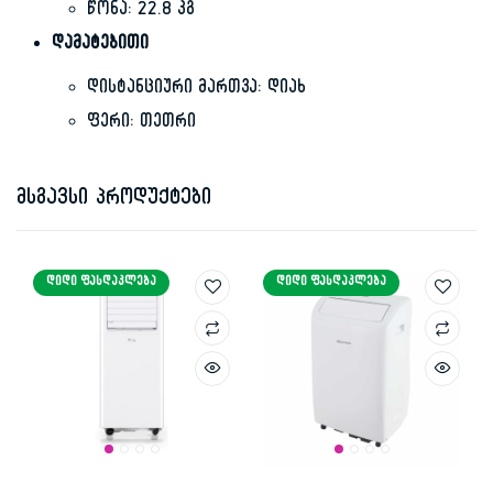
წონა: 22.8 კგ
დამატებითი
დისტანციური მართვა: დიახ
ფერი: თეთრი
მსგავსი პროდუქტები
ᲓᲘᲓᲘ ᲤᲐᲡᲓᲐᲙᲚᲔᲑᲐ
ᲓᲘᲓᲘ ᲤᲐᲡᲓᲐᲙᲚᲔᲑᲐ