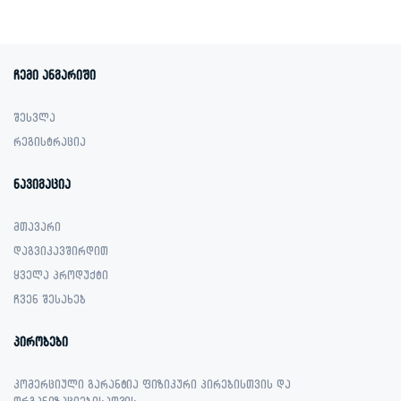
was:
is:
was:
is:
1,049.00 ₾.
549.00 ₾.
1,099.00 ₾.
669.00 ₾.
ჩემი ანგარიში
შესვლა
რეგისტრაცია
ნავიგაცია
მთავარი
დაგვიკავშირდით
ყველა პროდუქტი
ჩვენ შესახებ
პირობები
კომერციული გარანტია ფიზიკური პირებისთვის და