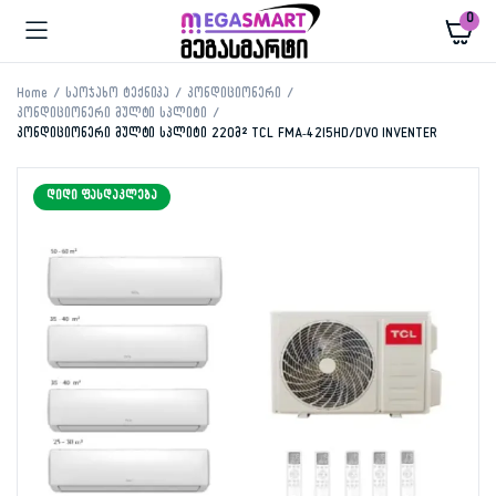
0
Home
საოჯახო ტექნიკა
კონდიციონერი
კონდიციონერი მულტი სპლიტი
კონდიციონერი მულტი სპლიტი 220მ² TCL FMA-42I5HD/DVO INVENTER
ᲓᲘᲓᲘ ᲤᲐᲡᲓᲐᲙᲚᲔᲑᲐ