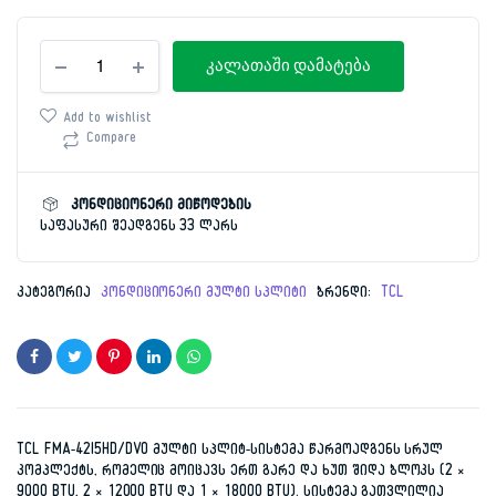
Original
Current
კონდიციონერი
price
price
კალათაში დამატება
მულტი
სპლიტი
was:
is:
220მ²
Add to wishlist
TCL
Compare
5,999.00 ₾.
4,999.00 ₾.
FMA-
42I5HD/DVO
INVENTER
კონდიციონერი მიწოდების
რაოდენობა
საფასური შეადგენს 33 ლარს
კატეგორია
კონდიციონერი მულტი სპლიტი
ბრენდი:
TCL
TCL FMA-42I5HD/DVO მულტი სპლიტ-სისტემა წარმოადგენს სრულ
კომპლექტს, რომელიც მოიცავს ერთ გარე და ხუთ შიდა ბლოკს (2 ×
9000 BTU, 2 × 12000 BTU და 1 × 18000 BTU). სისტემა გათვლილია