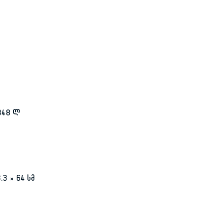
348 ლ
.3 × 64 სმ