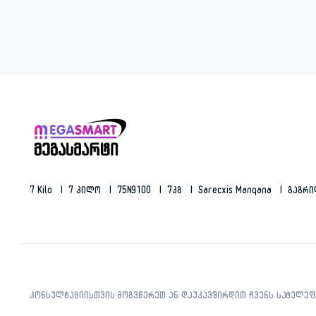
7 Kilo
7 Კილო
75N9100
7კგ
Sarecxis Manqana
Გაგრ