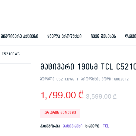
მიმდინარე აქციები
ყველა პროდუქტი
ჩვენ შესახებ
დაგვ
CL C521CDWG
მაცივარი 190სმ TCL C52
მოდელი:
C521CDWG
პროდუქტის კოდი :
8003012
1,799.00
₾
3,599.00
₾
Orig
Curr
არ არის მარაგში
pric
pric
კატეგორია
მაცივრები
ბრენდი:
TCL
was:
is: