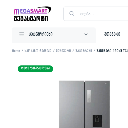
Products
search
მთავარი
Home
საოჯახო ტექნიკა
მაცივარი
მაცივრები
მაცივარი 190სმ T
ᲓᲘᲓᲘ ᲤᲐᲡᲓᲐᲙᲚᲔᲑᲐ