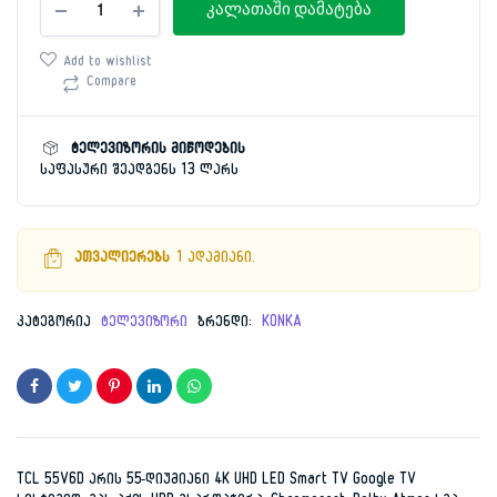
price
price
კალათაში დამატება
140სმ
TCL
was:
is:
55V6D
Add to wishlist
SMART
Compare
2,099.00 ₾.
1,169.00 ₾.
4K
რაოდენობა
ტელევიზორის მიწოდების
საფასური შეადგენს 13 ლარს
ათვალიერებს
1 ადამიანი.
კატეგორია
ტელევიზორი
ბრენდი:
KONKA
TCL 55V6D არის 55-დიუმიანი 4K UHD LED Smart TV Google TV