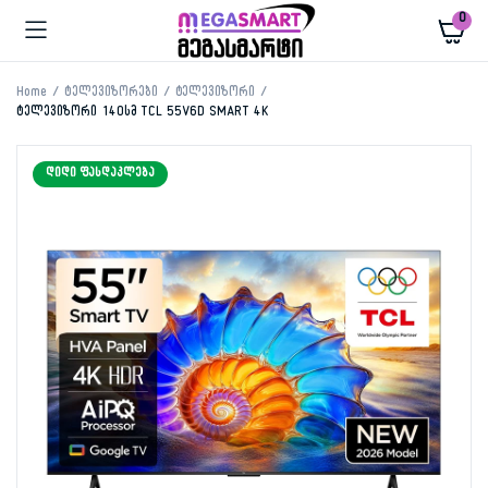
0
Home
ტელევიზორები
ტელევიზორი
ტელევიზორი 140სმ TCL 55V6D SMART 4K
ᲓᲘᲓᲘ ᲤᲐᲡᲓᲐᲙᲚᲔᲑᲐ