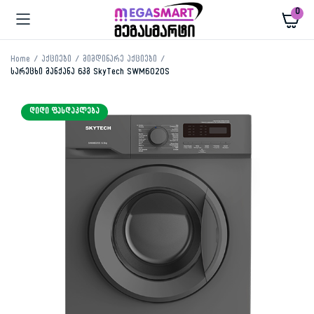
0
Home
აქციები
მიმდინარე აქციები
სარეცხი მანქანა 6კგ SkyTech SWM6020S
ᲓᲘᲓᲘ ᲤᲐᲡᲓᲐᲙᲚᲔᲑᲐ