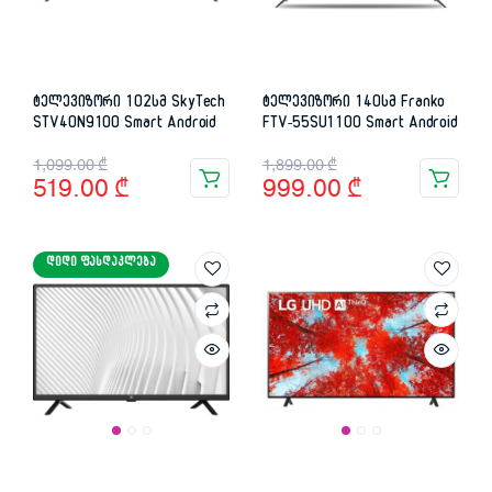
ტელევიზორი 102სმ SkyTech
ტელევიზორი 140სმ Franko
STV40N9100 Smart Android
FTV-55SU1100 Smart Android
Original
Current
Original
Current
1,099.00
₾
1,899.00
₾
519.00
₾
999.00
₾
price
price
price
price
was:
is:
was:
is:
ᲓᲘᲓᲘ ᲤᲐᲡᲓᲐᲙᲚᲔᲑᲐ
1,099.00 ₾.
519.00 ₾.
1,899.00 ₾.
999.00 ₾.