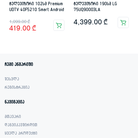
ტელევიზორი 102სმ Premium
ტელევიზორი 190სმ LG
UDTV 40F5210 Smart Android
75UQ90003LA
Original
Current
4,399.00
₾
1,099.00
₾
419.00
₾
price
price
was:
is:
1,099.00 ₾.
419.00 ₾.
ჩემი ანგარიში
შესვლა
რეგისტრაცია
ნავიგაცია
მთავარი
დაგვიკავშირდით
ყველა პროდუქტი