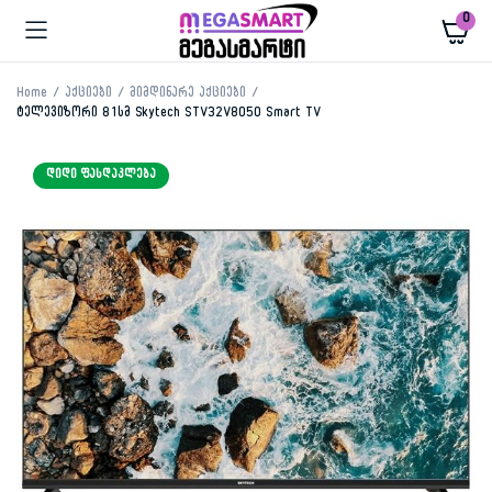
0
Home
აქციები
მიმდინარე აქციები
ტელევიზორი 81სმ Skytech STV32V8050 Smart TV
ᲓᲘᲓᲘ ᲤᲐᲡᲓᲐᲙᲚᲔᲑᲐ