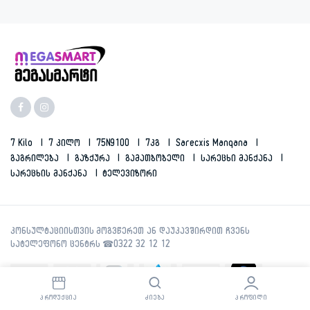
7 Kilo
7 Კილო
75N9100
7კგ
Sarecxis Manqana
Გაგრილება
Გაზქურა
Გამათბობელი
Სარეცხი Მანქანა
Სარეცხის Მანქანა
Ტელევიზორი
ᲞᲠᲝᲓᲣᲥᲪᲘᲐ
ᲫᲘᲔᲑᲐ
ᲞᲠᲝᲤᲘᲚᲘ