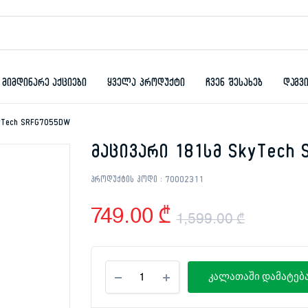
მიმდინარე აქციები
ყველა პროდუქტი
ჩვენ შესახებ
დაგვ
yTech SRFG7055DW
მაცივარი 181სმ SkyTech
პროდუქტის კოდი :
70002311
749.00
₾
1,599.00
₾
Origina
Curren
მაცივარი
price
price
კალათაში დამატებ
181სმ
SkyTech
was:
is:
SRFG7055DW