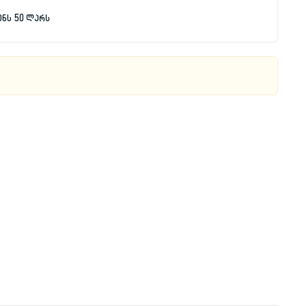
ენს 50 ლარს
00 ₾.
 ₾.