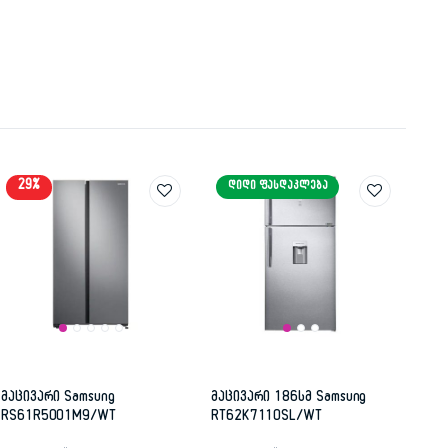
29%
ᲓᲘᲓᲘ ᲤᲐᲡᲓᲐᲙᲚᲔᲑᲐ
მაცივარი Samsung
მაცივარი 186სმ Samsung
RS61R5001M9/WT
RT62K7110SL/WT