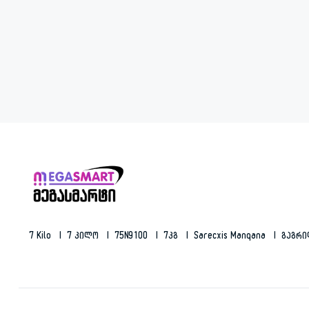
7 Kilo
7 Კილო
75N9100
7კგ
Sarecxis Manqana
Გაგრ