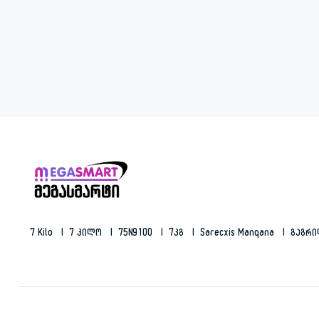
7 Kilo
7 Კილო
75N9100
7კგ
Sarecxis Manqana
Გაგრ