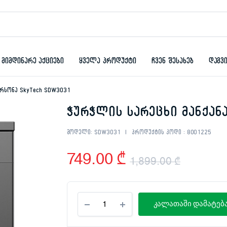
მიმდინარე აქციები
ყველა პროდუქტი
ჩვენ შესახებ
დაგვ
ერსონა SkyTech SDW3031
ჭურჭლის სარეცხი მანქანა
მოდელი:
SDW3031
პროდუქტის კოდი :
8001225
749.00
₾
1,899.00
₾
Origina
Curren
ჭურჭლის
price
price
კალათაში დამატებ
სარეცხი
მანქანა
was:
is:
13