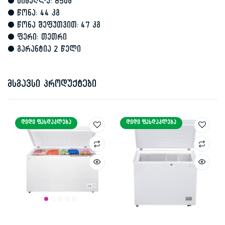
• სიმაღლე: 85სმ
• წონა: 44 კგ
• წონა შეფუთვით: 47 კგ
• ფერი: თეთრი
• გარანტია 2 წელი
მსგავსი პროდუქტები
ᲓᲘᲓᲘ ᲤᲐᲡᲓᲐᲙᲚᲔᲑᲐ
ᲓᲘᲓᲘ ᲤᲐᲡᲓᲐᲙᲚᲔᲑᲐ