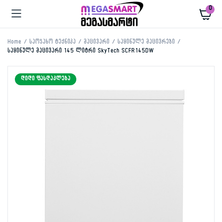
0
Home
საოჯახო ტექნიკა
მაცივარი
საყინულე მაცივრები
საყინულე მაცივარი 145 ლიტრი SkyTech SCFR145DW
ᲓᲘᲓᲘ ᲤᲐᲡᲓᲐᲙᲚᲔᲑᲐ