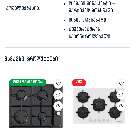
ორმაგი მინა კარზე –
კომპლექტაცია:
მარტივად მოხსნადი
მინის თავსახური
ტემპერატურის
საკონტროლებელი
მსგავსი პროდუქტები
28%
ᲓᲘᲓᲘ ᲤᲐᲡᲓᲐᲙᲚᲔᲑᲐ