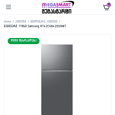
0
Home
აქციები
მიმდინარე აქციები
მაცივარი 178სმ Samsung RT42CG6420S9WT
ᲓᲘᲓᲘ ᲤᲐᲡᲓᲐᲙᲚᲔᲑᲐ