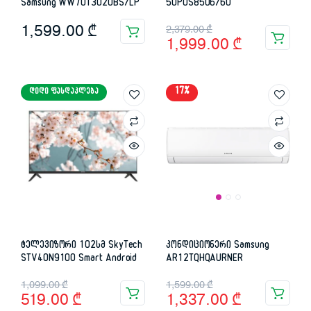
Samsung WW70T3020BS/LP
50PUS8506/60
Original
Current
1,599.00
₾
2,379.00
₾
1,999.00
₾
price
price
was:
is:
17%
ᲓᲘᲓᲘ ᲤᲐᲡᲓᲐᲙᲚᲔᲑᲐ
2,379.00 ₾.
1,999.00 ₾.
ტელევიზორი 102სმ SkyTech
კონდიციონერი Samsung
STV40N9100 Smart Android
AR12TQHQAURNER
Original
Current
Original
Current
1,099.00
₾
1,599.00
₾
519.00
₾
1,337.00
₾
price
price
price
price