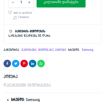
price
price
კალათაში დამატება
178სმ
Samsung
was:
is:
RT42CG6420S9WT
Add to wishlist
რაოდენობა
Compare
2,699.00 ₾.
1,599.00 ₾.
მაცივრის მიწოდების
საფასური შეადგენს 50 ლარს
კატეგორია
მაცივრები
,
მიმდინარე აქციები
ბრენდი:
Samsung
აღწერა
დამატებითი ინფორმაცია
ბრენდი:
Samsung