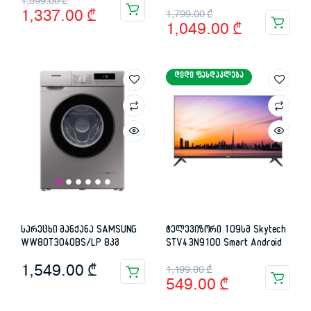
Original
Current
1,599.00
₾
Original
Current
1,337.00
₾
1,799.00
₾
price
price
1,049.00
₾
price
price
was:
is:
was:
is:
1,599.00 ₾.
1,337.00 ₾.
ᲓᲘᲓᲘ ᲤᲐᲡᲓᲐᲙᲚᲔᲑᲐ
1,799.00 ₾.
1,049.00 ₾.
სარეცხი მანქანა SAMSUNG
ტელევიზორი 109სმ Skytech
WW80T3040BS/LP 8კგ
STV43N9100 Smart Android
Original
Current
1,549.00
₾
1,199.00
₾
549.00
₾
price
price