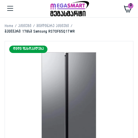
0
Home
აქციები
მიმდინარე აქციები
მაცივარი 178სმ Samsung RS70F65Q1TWR
ᲓᲘᲓᲘ ᲤᲐᲡᲓᲐᲙᲚᲔᲑᲐ