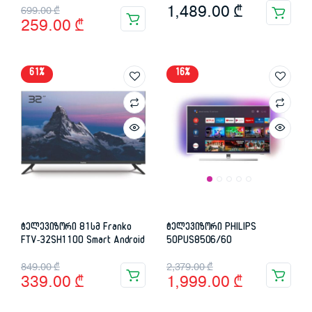
Original
Current
1,489.00
₾
699.00
₾
259.00
₾
price
price
was:
is:
61%
16%
699.00 ₾.
259.00 ₾.
ტელევიზორი 81სმ Franko
ტელევიზორი PHILIPS
FTV-32SH1100 Smart Android
50PUS8506/60
Original
Current
Original
Current
849.00
₾
2,379.00
₾
339.00
₾
1,999.00
₾
price
price
price
price