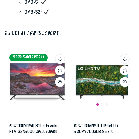
DVB-S:
DVB-S2:
მსგავსი პროდუქტები
ᲓᲘᲓᲘ ᲤᲐᲡᲓᲐᲙᲚᲔᲑᲐ
ტელევიზორი 81სმ Franko
ტელევიზორი 109სმ LG
FTV-32N4000 არასმარტი
43UP77003LB Smart