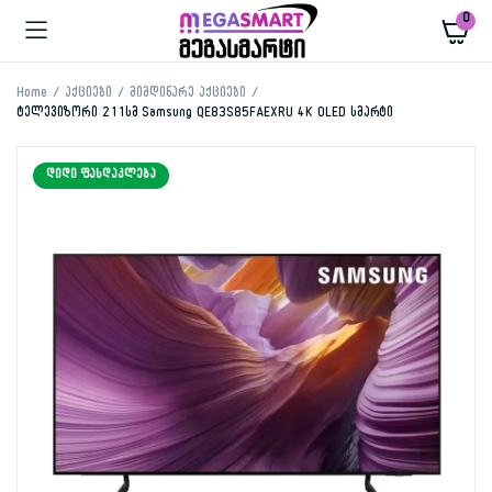
0
Home
აქციები
მიმდინარე აქციები
ტელევიზორი 211სმ Samsung QE83S85FAEXRU 4K OLED სმარტი
ᲓᲘᲓᲘ ᲤᲐᲡᲓᲐᲙᲚᲔᲑᲐ