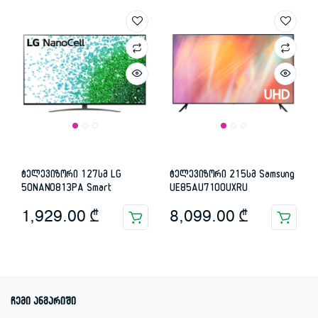
was:
is:
was:
is:
849.00 ₾.
339.00 ₾.
2,379.00 ₾.
1,999.00 ₾.
ტელევიზორი 127სმ LG
ტელევიზორი 215სმ Samsung
50NANO813PA Smart
UE85AU7100UXRU
1,929.00
₾
8,099.00
₾
ჩემი ანგარიში