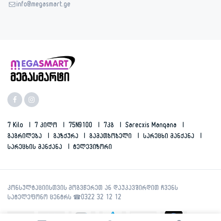
info@megasmart.ge
7 Kilo
7 Კილო
75N9100
7კგ
Sarecxis Manqana
Გაგრილება
Გაზქურა
Გამათბობელი
Სარეცხი Მანქანა
Სარეცხის Მანქანა
Ტელევიზორი