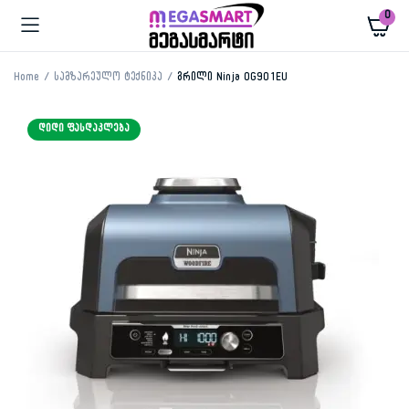
0
Home
სამზარეულო ტექნიკა
გრილი Ninja OG901EU
ᲓᲘᲓᲘ ᲤᲐᲡᲓᲐᲙᲚᲔᲑᲐ