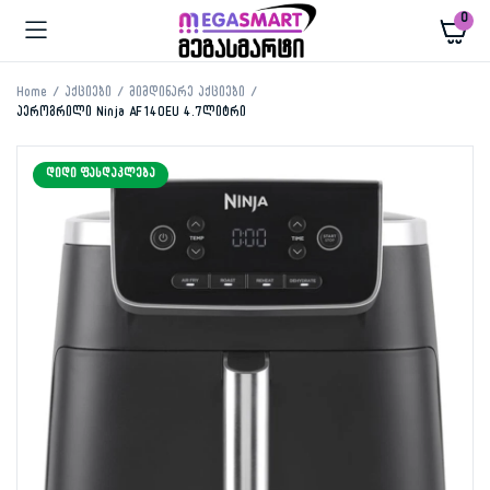
0
Home
აქციები
მიმდინარე აქციები
აეროგრილი Ninja AF140EU 4.7ლიტრი
ᲓᲘᲓᲘ ᲤᲐᲡᲓᲐᲙᲚᲔᲑᲐ