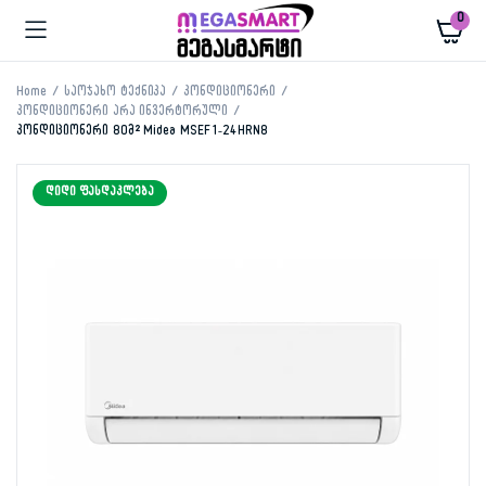
0
Home
საოჯახო ტექნიკა
კონდიციონერი
კონდიციონერი არა ინვერტორული
კონდიციონერი 80მ² Midea MSEF1-24HRN8
ᲓᲘᲓᲘ ᲤᲐᲡᲓᲐᲙᲚᲔᲑᲐ