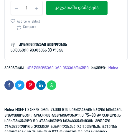
კონდიციონერი
price
price
კალათაში დამატება
80მ²
Midea
was:
is:
MSEF1-
Add to wishlist
24HRN8
Compare
2,599.00 ₾.
1,949.00 ₾.
რაოდენობა
კონდიციონერი მიწოდების
საფასური შეადგენს 33 ლარს
კატეგორია
კონდიციონერი არა ინვერტორული
ბრენდი:
Midea
Midea MSEF1-24HRN8 არის 24000 BTU სიმძლავრის სპლიტ-სისტემის
კონდიციონერი, რომელიც რეკომენდებულია 75–80 მ² ფართობის
საცხოვრებელი და კომერციული სივრცეებისთვის. მოდელი
უზრუნველყოფს ეფექტურ გაგრილებასა და გათბობას, მუშაობს