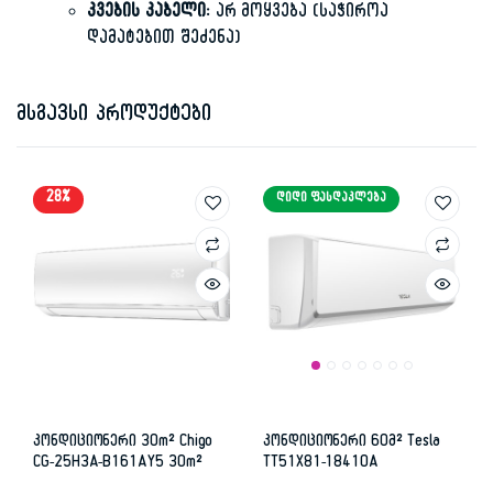
კვების კაბელი:
არ მოყვება (საჭიროა
დამატებით შეძენა)
მსგავსი პროდუქტები
28%
ᲓᲘᲓᲘ ᲤᲐᲡᲓᲐᲙᲚᲔᲑᲐ
კონდიციონერი 30m² Chigo
კონდიციონერი 60მ² Tesla
CG-25H3A-B161AY5 30m²
TT51X81-18410A