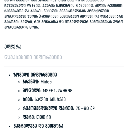
ეკოლოგიურად უსაფრთხო R32 ფრეონით და აღჭურვილია
ჩაშენებული Wi-Fi-ით, ჰაერის გაწმენდის ფუნქციით, ძილის რეჟიმით,
ტაიმერითა და ჰაერის ნაკადის მიმართულების კონტროლით.
კომპლექტში შედის 3-მეტრიანი სამონტაჟო მილები და დისტანციური
მართვის პულტი, რაც მონტაჟსა და ყოველდღიურ გამოყენებას უფრო
კომფორტულს ხდის.
აღწერა
დამატებითი ინფორმაცია
ზოგადი ინფორმაცია
ბრენდი:
Midea
მოდელი:
MSEF1-24HRN8
ტიპი:
სპლიტ სისტემა
რეკომენდებული ფართი:
75–80 მ²
ფერი:
თეთრი
გაგრილება და გათბობა